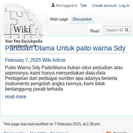
Not logged in
Talk
Create account
Log in
Main page
Discussion
Search
Read
mysticwiki.com
Panduan Utama Untuk paito warna Sdy
February 7, 2025
Wiki Article
Paito Warna Sdy PaitoWarna bukan situs perjudian atau
sejenisnya, kami hanya menyediakan data-data
Pertogelan dari perbagai sumber apa adanya beserta
instruments pengolah angka lainnya, kami tidak
bertanggung jawab terhada
read more
This page was last modified on 7 February 2025, at 1:36 pm.